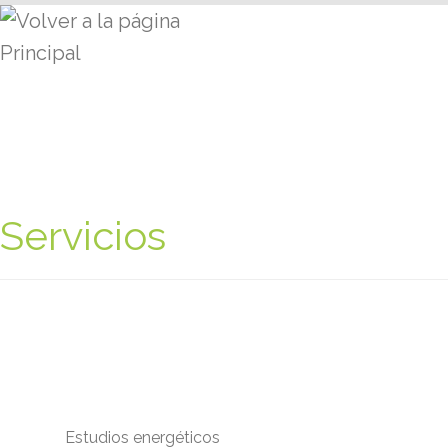
Skip
Share
Cl
to
content
Servicios
Estudios energéticos