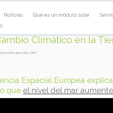
Noticias
Qué es un módulo solar
Servi
o
Cambio Climático en la Tie
oyecciones
por
solar_1360
encia Espacial Europea explic
do que
el nivel del mar aument