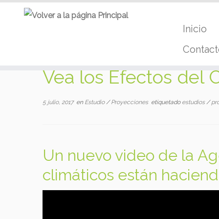
Inicio
Contact
Skip
Vea los Efectos del 
to
content
5 julio, 2017
en
Estudio
/
Proyecciones
etiquetado
estudios
/
pr
Un nuevo video de la Ag
climáticos están hacien